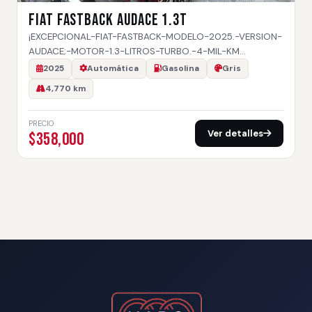
FIAT FASTBACK AUDACE 1.3T
¡EXCEPCIONAL-FIAT-FASTBACK-MODELO-2025.-VERSION-
AUDACE;-MOTOR-1.3-LITROS-TURBO.-4-MIL-KM…
2025
Automática
Gasolina
Gris
4,770 km
PRECIO
Ver detalles
$358,000