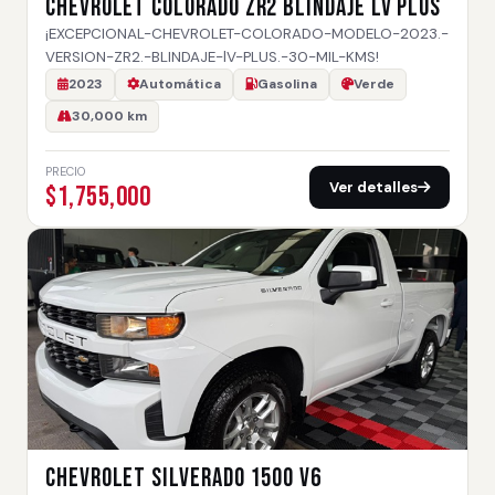
CHEVROLET COLORADO ZR2 BLINDAJE lV PLUS
¡EXCEPCIONAL-CHEVROLET-COLORADO-MODELO-2023.-
VERSION-ZR2.-BLINDAJE-lV-PLUS.-30-MIL-KMS!
2023
Automática
Gasolina
Verde
30,000 km
PRECIO
Ver detalles
$1,755,000
CHEVROLET SILVERADO 1500 V6