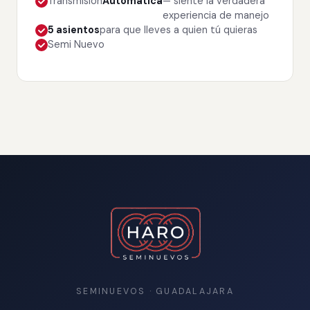
Transmisión
Automática
— siente la verdadera
experiencia de manejo
5 asientos
para que lleves a quien tú quieras
Semi Nuevo
SEMINUEVOS · GUADALAJARA