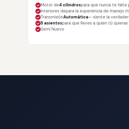
Motor de
4 cilindros
para que nunca te falte
Interiores de
para la experiencia de manejo
Transmisión
Automática
— siente la verdade
5 asientos
para que lleves a quien tú quieras
Semi Nuevo