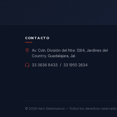
CONTACTO
Av. Cvln. División del Nte. 1264, Jardines del
Country, Guadalajara, Jal.
33 3636 8433
/
33 1955 2634
©
2026 Haro Seminuevos — Todos los derechos reservado