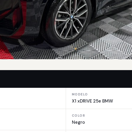
MODELO
X1 xDRIVE 25e BMW
COLOR
Negro