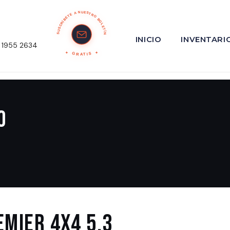
SUSCRÍBETE A NUESTRO BOLETÍN
INICIO
INVENTARI
 1955 2634
GRATIS
o
MIER 4X4 5.3