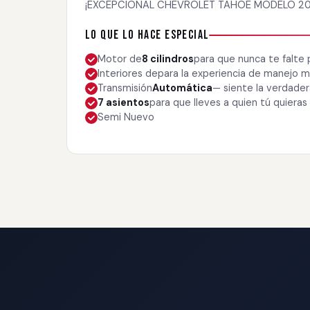
¡EXCEPCIONAL CHEVROLET TAHOE MODELO 2023
Lo que lo hace especial
Motor de
8 cilindros
para que nunca te falte
Interiores de
para la experiencia de manejo
Transmisión
Automática
— siente la verdade
7 asientos
para que lleves a quien tú quieras
Semi Nuevo