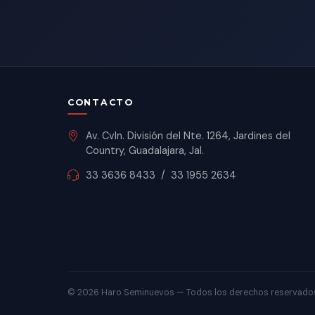
CONTACTO
Av. Cvln. División del Nte. 1264, Jardines del
Country, Guadalajara, Jal.
33 3636 8433
/
33 1955 2634
©
2026 Haro Seminuevos — Todos los derechos reservado