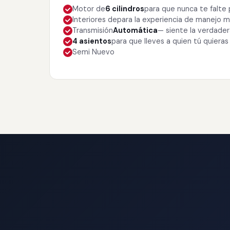
Motor de
6 cilindros
para que nunca te falte
Interiores de
para la experiencia de manejo
Transmisión
Automática
— siente la verdade
4 asientos
para que lleves a quien tú quieras
Semi Nuevo