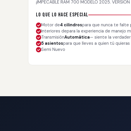
¡IMPECABLE RAM 700 MODELO 2025. VERSIÓN L
Lo que lo hace especial
Motor de
4 cilindros
para que nunca te falte
Interiores de
para la experiencia de manejo
Transmisión
Automática
— siente la verdade
5 asientos
para que lleves a quien tú quieras
Semi Nuevo