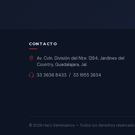
CONTACTO
Av. Cvln. División del Nte. 1264, Jardines del
Country, Guadalajara, Jal.
33 3636 8433
/
33 1955 2634
©
2026 Haro Seminuevos — Todos los derechos reservado