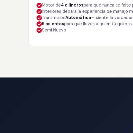
Motor de
4 cilindros
para que nunca te falte
Interiores de
para la experiencia de manejo
Transmisión
Automática
— siente la verdade
5 asientos
para que lleves a quien tú quieras
Semi Nuevo