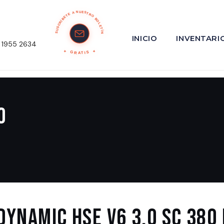
SUSCRÍBETE A NUESTRO BOLETÍN
INICIO
INVENTARI
 1955 2634
GRATIS
o
DYNAMIC HSE V6 3.0 SC 380