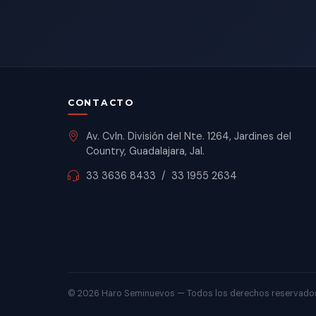
CONTACTO
Av. Cvln. División del Nte. 1264, Jardines del
Country, Guadalajara, Jal.
33 3636 8433
/
33 1955 2634
©
2026 Haro Seminuevos — Todos los derechos reservado