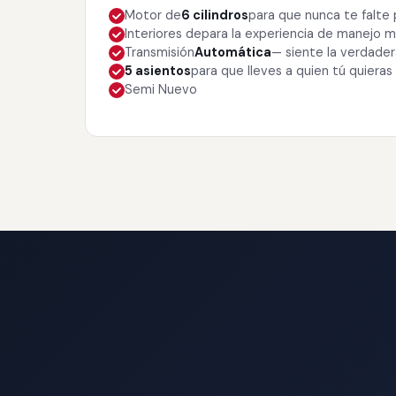
Motor de
6 cilindros
para que nunca te falte
Interiores de
para la experiencia de manejo
Transmisión
Automática
— siente la verdade
5 asientos
para que lleves a quien tú quieras
Semi Nuevo