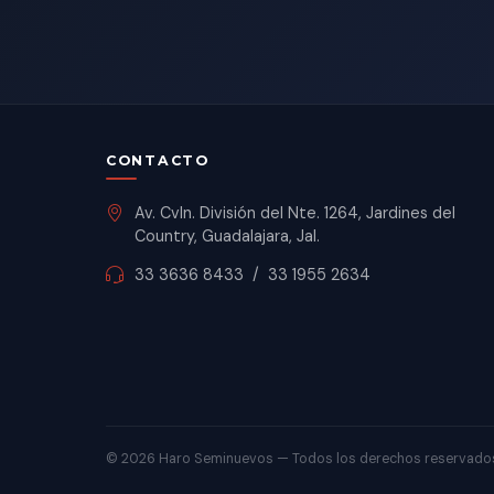
CONTACTO
Av. Cvln. División del Nte. 1264, Jardines del
Country, Guadalajara, Jal.
33 3636 8433
/
33 1955 2634
©
2026 Haro Seminuevos — Todos los derechos reservado