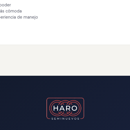
 poder
 más cómoda
periencia de manejo