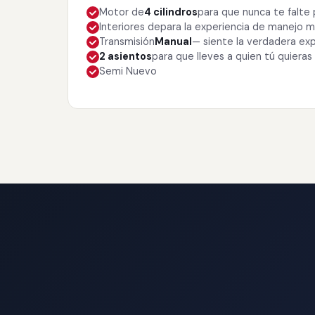
Motor de
4 cilindros
para que nunca te falte
Interiores de
para la experiencia de manejo
Transmisión
Manual
— siente la verdadera ex
2 asientos
para que lleves a quien tú quieras
Semi Nuevo