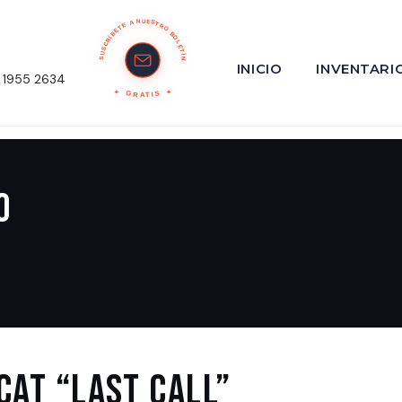
SUSCRÍBETE A NUESTRO BOLETÍN
INICIO
INVENTARI
 1955 2634
GRATIS
o
AT “LAST CALL”