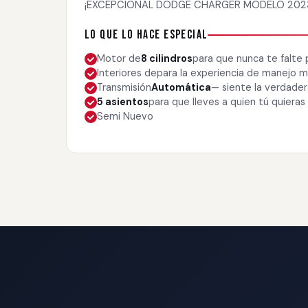
¡EXCEPCIONAL DODGE CHARGER MODELO 2023. 
Lo que lo hace especial
Motor de
8 cilindros
para que nunca te falte
Interiores de
para la experiencia de manejo
Transmisión
Automática
— siente la verdade
5 asientos
para que lleves a quien tú quieras
Semi Nuevo