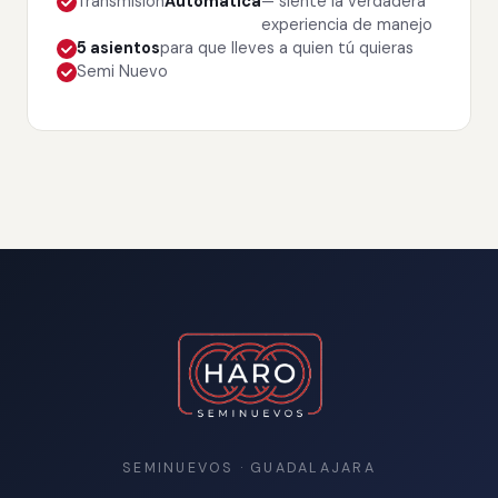
Transmisión
Automática
— siente la verdadera
experiencia de manejo
5 asientos
para que lleves a quien tú quieras
Semi Nuevo
SEMINUEVOS · GUADALAJARA