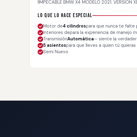
!IMPECABLE BMW X4 MODELO 2021. VERSIÓN XD
Lo que lo hace especial
Motor de
4 cilindros
para que nunca te falte
Interiores de
para la experiencia de manejo
Transmisión
Automática
— siente la verdade
5 asientos
para que lleves a quien tú quieras
Semi Nuevo