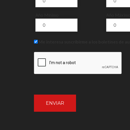
Año Mínimo
Año Máxim
Me interesa suscribirme a los boletines de a
ENVIAR