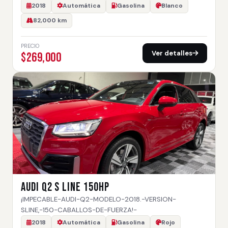
2018
Automática
Gasolina
Blanco
82,000 km
PRECIO
Ver detalles
$269,000
AUDI Q2 S LINE 150HP
¡IMPECABLE-AUDI-Q2-MODELO-2018.-VERSION-
SLINE,-150-CABALLOS-DE-FUERZA!-
2018
Automática
Gasolina
Rojo