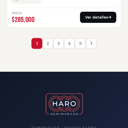
PRECIO
Ver detalles
$285,000
1
2
3
4
5