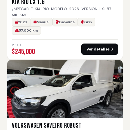
KIA RIO LX 1.6
¡IMPECABLE-KIA-RIO-MODELO-2023.-VERSION-LX;-57-
MIL-KMS!-
2023
Manual
Gasolina
Gris
57,000 km
PRECIO
Ver detalles
$245,000
VOLKSWAGEN SAVEIRO ROBUST