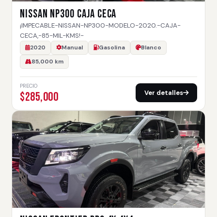
NISSAN NP300 CAJA CECA
¡IMPECABLE-NISSAN-NP300-MODELO-2020.-CAJA-
CECA,-85-MIL-KMS!-
2020
Manual
Gasolina
Blanco
85,000 km
PRECIO
Ver detalles
$285,000