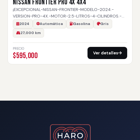
NISSAN FRONTIER PRO 4X 4X4
¡EXCEPCIONAL-NISSAN-FRONTIER-MODELO-2024.-
VERSION-PRO-4X.-MOTOR-2.5-LITROS-4-CILINDROS.-…
2024
Automática
Gasolina
Gris
27,000 km
PRECIO
Ver detalles
$595,000