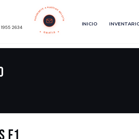
SUSCRÍBETE A NUESTRO BOLETÍN
INICIO
INVENTARI
 1955 2634
GRATIS
o
s F1