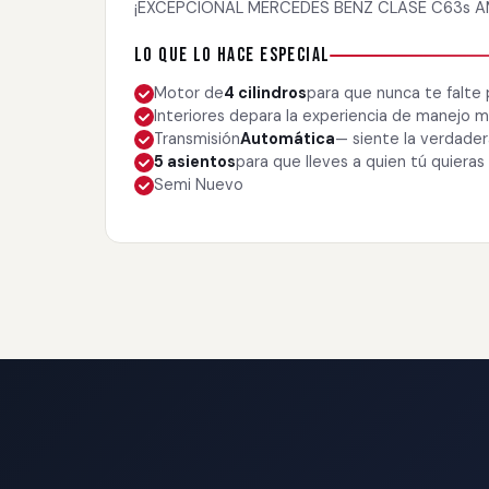
¡EXCEPCIONAL MERCEDES BENZ CLASE C63s AM
Lo que lo hace especial
Motor de
4 cilindros
para que nunca te falte
Interiores de
para la experiencia de manejo
Transmisión
Automática
— siente la verdade
5 asientos
para que lleves a quien tú quieras
Semi Nuevo