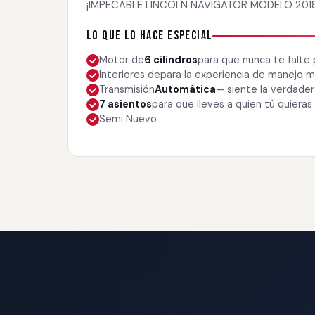
¡IMPECABLE LINCOLN NAVIGATOR MODELO 201
Lo que lo hace especial
Motor de
6 cilindros
para que nunca te falte
Interiores de
para la experiencia de manejo
Transmisión
Automática
— siente la verdade
7 asientos
para que lleves a quien tú quieras
Semi Nuevo