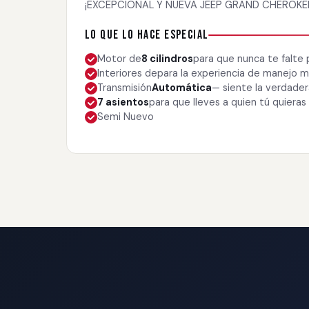
¡EXCEPCIONAL Y NUEVA JEEP GRAND CHEROKEE M
Lo que lo hace especial
Motor de
8 cilindros
para que nunca te falte
Interiores de
para la experiencia de manejo
Transmisión
Automática
— siente la verdade
7 asientos
para que lleves a quien tú quieras
Semi Nuevo