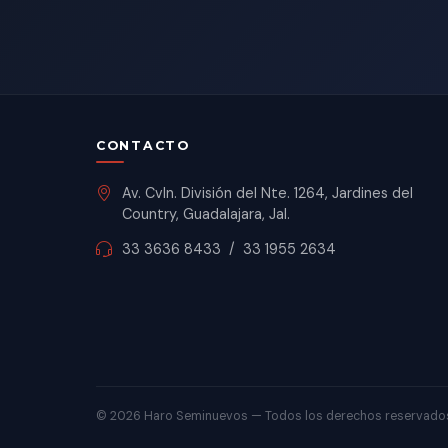
CONTACTO
Av. Cvln. División del Nte. 1264, Jardines del
Country, Guadalajara, Jal.
33 3636 8433
/
33 1955 2634
©
2026 Haro Seminuevos — Todos los derechos reservado