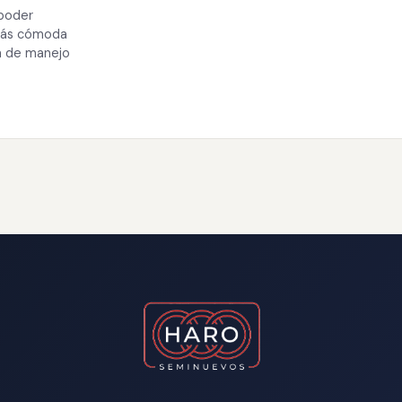
 poder
 más cómoda
a de manejo