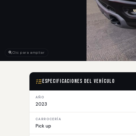
Clic para ampliar
Especificaciones del Vehículo
AÑO
2023
CARROCERÍA
Pick up