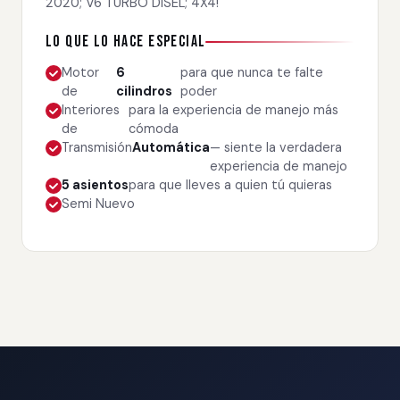
2020; V6 TURBO DISEL; 4X4!
Lo que lo hace especial
Motor
6
para que nunca te falte
de
cilindros
poder
Interiores
para la experiencia de manejo más
de
cómoda
Transmisión
Automática
— siente la verdadera
experiencia de manejo
5 asientos
para que lleves a quien tú quieras
Semi Nuevo