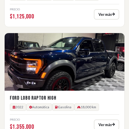
PRECIO
Ver más
$1,125,000
FORD LOBO RAPTOR HIGH
2022
Automática
Gasolina
18,000 km
PRECIO
Ver más
$1,355,000