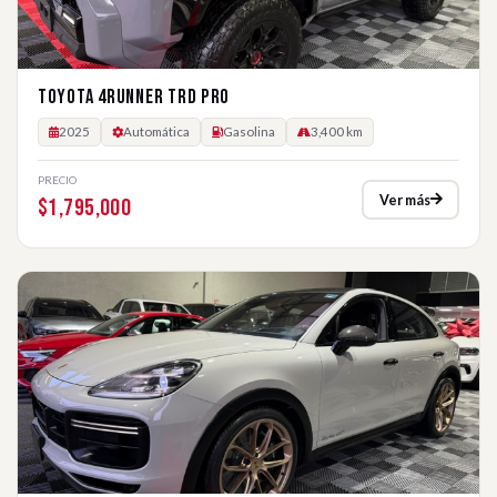
TOYOTA 4RUNNER TRD PRO
2025
Automática
Gasolina
3,400 km
PRECIO
Ver más
$1,795,000