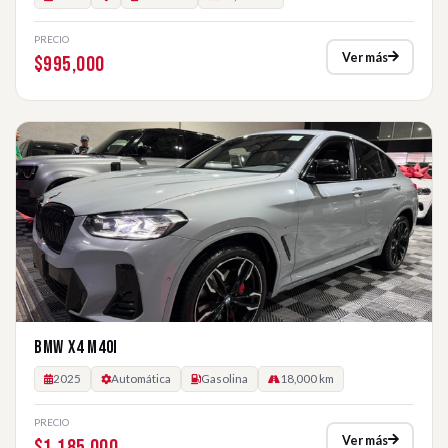
PRECIO
Ver más
$995,000
BMW X4 M40I
2025
Automática
Gasolina
18,000 km
PRECIO
Ver más
$1,185,000